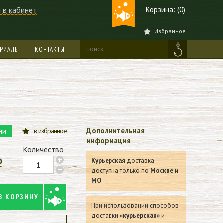
 в кабинет
Корзина: (0)
Избранное
ЕРИАЛЫ
КОНТАКТЫ
ии
Дополнительная
в избранное
информация
Количество
Курьерская
доставка
p
доступна только по
Москве и
МО
В КОРЗИНУ
При использовании способов
доставки
«курьерская»
и