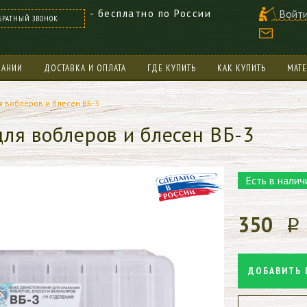
- бесплатно по России
Войти
БРАТНЫЙ ЗВОНОК
ПАНИИ
ДОСТАВКА И ОПЛАТА
ГДЕ КУПИТЬ
КАК КУПИТЬ
МАТ
я воблеров и блесен ВБ-3
для воблеров и блесен ВБ-3
Есть в налич
350
p
ДОБАВИТЬ 