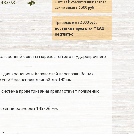
«почта России»
минимальная
ЫЙ ЗАКАЗ
сумма заказа
1300 руб.
При заказе
от 3000 руб.
доставка в пределах МКАД
бесплатно
сторонний бокс из морозостойкого и ударопрочного
 для хранения и безопасной перевозки Ваших
есен и балансиров длиной до 140 мм.
 система проветривания препятствует появлению
елений размером 145х26 мм.
ры: