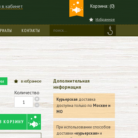
 в кабинет
Корзина: (0)
Избранное
ЕРИАЛЫ
КОНТАКТЫ
ии
Дополнительная
в избранное
информация
Количество
Курьерская
доставка
доступна только по
Москве и
МО
В КОРЗИНУ
При использовании способов
доставки
«курьерская»
и