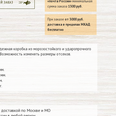
«почта России»
минимальная
ЫЙ ЗАКАЗ
сумма заказа
1300 руб.
При заказе
от 3000 руб.
доставка в пределах МКАД
бесплатно
дежная коробка из морозостойкого и ударопрочного
 Возможность изменять размеры отсеков.
мм.
 мм.
м.
г.
 доставкой по Москве и МО
сии в любой регион