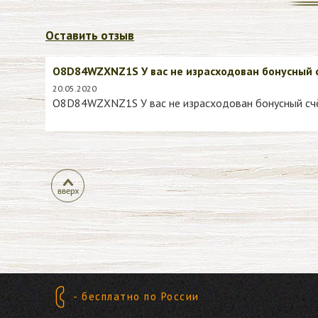
Оставить отзыв
O8D84WZXNZ1S У вас не израсходован бонусный с
20.05.2020
O8D84WZXNZ1S У вас не израсходован бонусный счё
- бесплатно по России