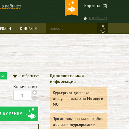
 в кабинет
Корзина: (0)
Избранное
ЕРИАЛЫ
КОНТАКТЫ
ии
Дополнительная
в избранное
информация
Количество
Курьерская
доставка
доступна только по
Москве и
МО
В КОРЗИНУ
При использовании способов
доставки
«курьерская»
и