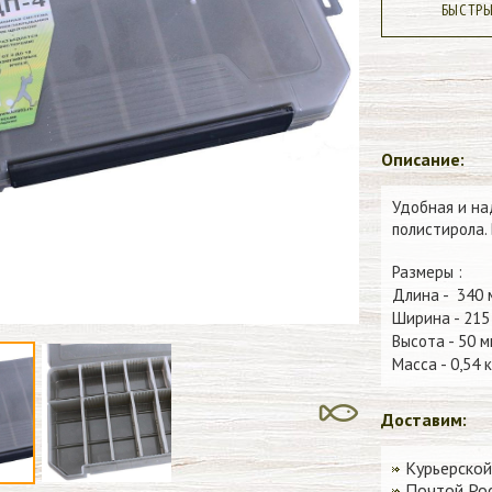
БЫСТР
Описание:
Удобная и на
полистирола.
Размеры :
Длина - 340 
Ширина
- 215
Высота
- 50 м
Масса - 0,54 к
Доставим:
Курьерской
Почтой Рос